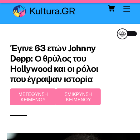
Cart
Skip
Me
to
content
Έγινε 63 ετών Johnny
Depp: Ο θρύλος του
Hollywood και οι ρόλοι
που έγραψαν ιστορία
ΜΕΓΕΘΥΝΣΗ
ΣΜΙΚΡΥΝΣΗ
ΚΕΙΜΕΝΟΥ
ΚΕΙΜΕΝΟΥ