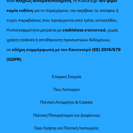
είναι
πλήρως αυτοματοποιημένη
, το Kultura.gr
δεν φέρει
καμία ευθύνη
για το περιεχόμενο, την ακρίβεια, τις απόψεις ή
τυχόν παραβιάσεις που προέρχονται από τρίτες ιστοσελίδες.
Η επισκεψιμότητα μετριέται με
cookieless στατιστικά
, χωρίς
χρήση cookies ή αποθήκευση προσωπικών δεδομένων,
σε
πλήρη συμμόρφωση με τον Κανονισμό (ΕΕ) 2016/679
(GDPR)
.
Εταιρικά Στοιχεία
Πώς Λειτουργεί
Πολιτική Απορρήτου & Cookies
Πολιτική Πλουραλισμού και Διαφάνειας
Όροι Χρήσης και Πολιτική Λειτουργίας