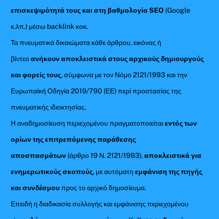
επισκεψιμότητά τους και στη βαθμολογία SEO
(Google
κ.λπ.) μέσω backlink κοκ.
Τα πνευματικά δικαιώματα κάθε άρθρου, εικόνας ή
βίντεο
ανήκουν αποκλειστικά στους αρχικούς δημιουργούς
και φορείς τους
, σύμφωνα με τον Νόμο 2121/1993 και την
Ευρωπαϊκή Οδηγία 2019/790 (ΕΕ) περί προστασίας της
πνευματικής ιδιοκτησίας.
Η αναδημοσίευση περιεχομένου πραγματοποιείται
εντός των
ορίων της επιτρεπόμενης παράθεσης
αποσπασμάτων
(άρθρο 19 Ν. 2121/1993),
αποκλειστικά για
ενημερωτικούς σκοπούς
, με αυτόματη
εμφάνιση της πηγής
και συνδέσμου
προς το αρχικό δημοσίευμα.
Επειδή η διαδικασία συλλογής και εμφάνισης περιεχομένου