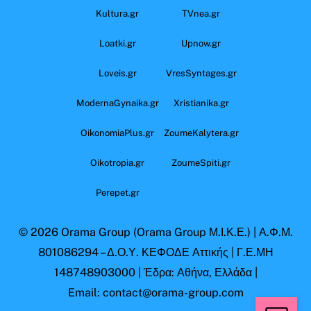
Kultura.gr
TVnea.gr
Loatki.gr
Upnow.gr
Loveis.gr
VresSyntages.gr
ModernaGynaika.gr
Xristianika.gr
OikonomiaPlus.gr
ZoumeKalytera.gr
Oikotropia.gr
ZoumeSpiti.gr
Perepet.gr
© 2026
Orama Group
(Orama Group Μ.Ι.Κ.Ε.) | Α.Φ.Μ.
801086294 – Δ.Ο.Υ. ΚΕΦΟΔΕ Αττικής | Γ.Ε.ΜΗ
148748903000 | Έδρα: Αθήνα, Ελλάδα |
Email: contact@orama-group.com