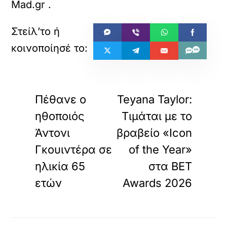
Mad.gr
.
«
»
ΠΡΟΗΓΟΥΜΕΝΟ
ΕΠΟΜΕΝΟ
Πέθανε ο
Teyana Taylor:
ηθοποιός
Τιμάται με το
Άντονι
βραβείο «Icon
Γκουιντέρα σε
of the Year»
ηλικία 65
στα BET
ετών
Awards 2026