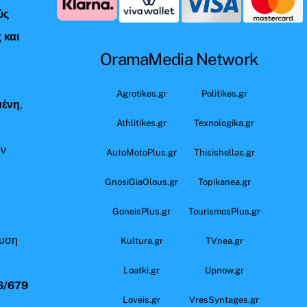
ύς
 και
OramaMedia Network
ς
Agrotikes.gr
Politikes.gr
μένη
,
Athlitikes.gr
Texnologika.gr
όν
AutoMotoPlus.gr
Thisishellas.gr
GnosiGiaOlous.gr
Topikanea.gr
GoneisPlus.gr
TourismosPlus.gr
ευση
Kultura.gr
TVnea.gr
Loatki.gr
Upnow.gr
6/679
Loveis.gr
VresSyntages.gr