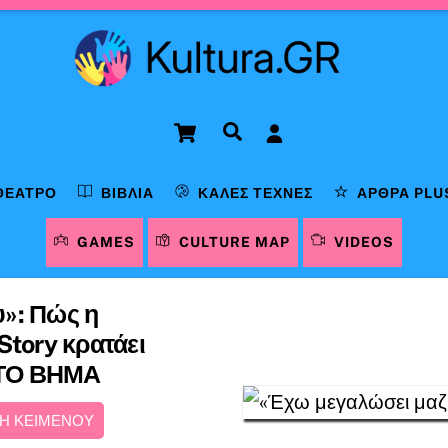
Cart
Αναζήτηση
ΘΈΑΤΡΟ
ΒΙΒΛΊΑ
ΚΑΛΈΣ ΤΈΧΝΕΣ
ΆΡΘΡΑ PLU
GAMES
CULTURE MAP
VIDEOS
»: Πώς η
Story κρατάει
| ΤΟ ΒΗΜΑ
Η ΚΕΙΜΕΝΟΥ