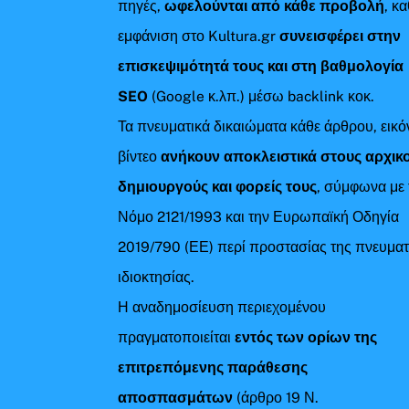
πηγές,
ωφελούνται από κάθε προβολή
, κ
εμφάνιση στο Kultura.gr
συνεισφέρει στην
επισκεψιμότητά τους και στη βαθμολογία
SEO
(Google κ.λπ.) μέσω backlink κοκ.
Τα πνευματικά δικαιώματα κάθε άρθρου, εικό
βίντεο
ανήκουν αποκλειστικά στους αρχικ
δημιουργούς και φορείς τους
, σύμφωνα με 
Νόμο 2121/1993 και την Ευρωπαϊκή Οδηγία
2019/790 (ΕΕ) περί προστασίας της πνευματ
ιδιοκτησίας.
Η αναδημοσίευση περιεχομένου
πραγματοποιείται
εντός των ορίων της
επιτρεπόμενης παράθεσης
αποσπασμάτων
(άρθρο 19 Ν.