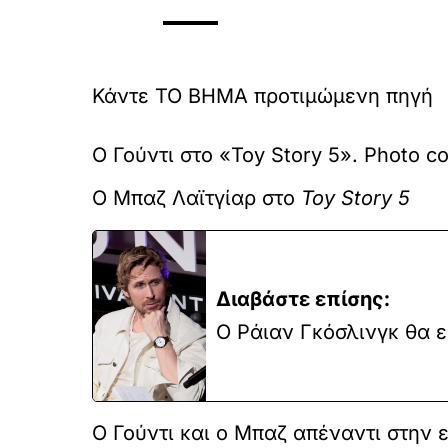
Κάντε TO BHMA προτιμώμενη πηγή
Ο Γούντι στο «Toy Story 5». Photo co
Ο Μπαζ Λαϊτγίαρ στο
Toy Story 5
Διαβάστε επίσης:
Ο Ράιαν Γκόσλινγκ θα ε
Ο Γούντι και ο Μπαζ απέναντι στην ε