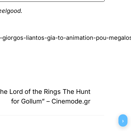
eelgood.
i-giorgos-liantos-gia-to-animation-pou-megalo
»
ΕΠΟΜΕΝΟ
e Lord of the Rings The Hunt
for Gollum” – Cinemode.gr
›