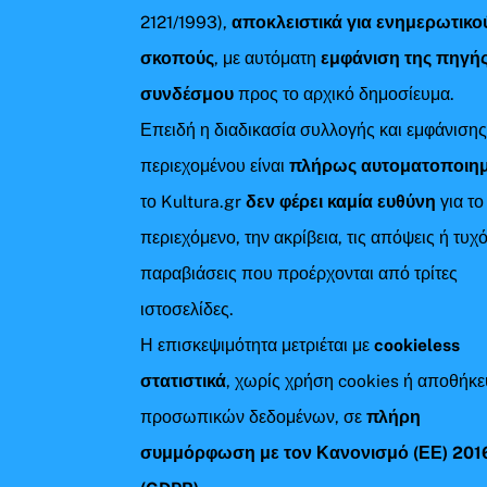
2121/1993),
αποκλειστικά για ενημερωτικο
σκοπούς
, με αυτόματη
εμφάνιση της πηγής
συνδέσμου
προς το αρχικό δημοσίευμα.
Επειδή η διαδικασία συλλογής και εμφάνιση
περιεχομένου είναι
πλήρως αυτοματοποιη
το Kultura.gr
δεν φέρει καμία ευθύνη
για το
περιεχόμενο, την ακρίβεια, τις απόψεις ή τυχ
παραβιάσεις που προέρχονται από τρίτες
ιστοσελίδες.
Η επισκεψιμότητα μετριέται με
cookieless
στατιστικά
, χωρίς χρήση cookies ή αποθήκ
προσωπικών δεδομένων, σε
πλήρη
συμμόρφωση με τον Κανονισμό (ΕΕ) 201