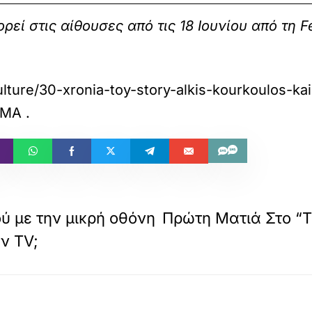
ρεί στις αίθουσες από τις 18 Ιουνίου από τη F
lture/30-xronia-toy-story-alkis-kourkoulos-ka
ΗΜΑ
.
ού με την μικρή οθόνη
Πρώτη Ματιά Στο “Th
ν TV;