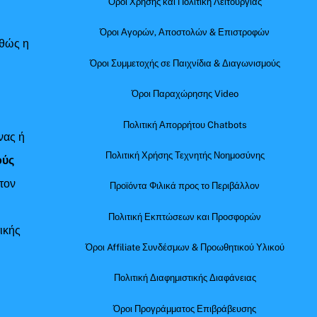
Όροι Χρήσης και Πολιτική Λειτουργίας
Όροι Αγορών, Αποστολών & Επιστροφών
αθώς η
Όροι Συμμετοχής σε Παιχνίδια & Διαγωνισμούς
Όροι Παραχώρησης Video
Πολιτική Απορρήτου Chatbots
νας ή
Πολιτική Χρήσης Τεχνητής Νοημοσύνης
ούς
τον
Προϊόντα Φιλικά προς το Περιβάλλον
Πολιτική Εκπτώσεων και Προσφορών
ικής
Όροι Affiliate Συνδέσμων & Προωθητικού Υλικού
Πολιτική Διαφημιστικής Διαφάνειας
Όροι Προγράμματος Επιβράβευσης