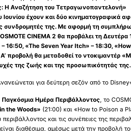
: Η Αναζήτηση του Τετραγωνοπαντελονή»
 Ιουνίου έχουν και δύο κινηματογραφικά αφι
ς συνδρομητές της. Με αφορμή τη
συμπλήρω
 COSMOTE CINEMA 2 θα προβάλει τη
Δευτέρα 
»
– 16:50,
«The
Seven Year Itch»
– 18:30,
«How 
 Α’ προβολή θα μεταδοθεί το ντοκιμαντέρ «M
υχές της ζωής και της προσωπικότητάς της.
Ανανεώνεται για δεύτερη σεζόν από το Disney
ν
Παγκόσμια Ημέρα Περιβάλλοντος
, το COSM
in the Woods»
(21:00) και «How to Poison a P
 περιβάλλοντος και τις συνέπειες της περιβ
α είναι διαθέσιμα, αμέσως μετά την προβολή 