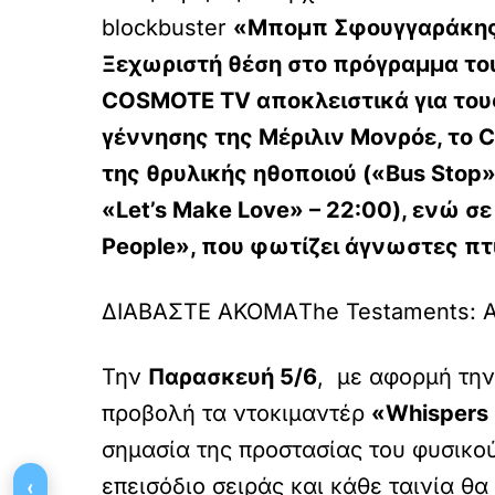
blockbuster
«Μπομπ Σφουγγαράκης
Ξεχωριστή θέση στο πρόγραμμα του
COSMOTE TV αποκλειστικά για του
γέννησης της Μέριλιν Μονρόε
, το
της θρυλικής ηθοποιού (
«Bus Stop
«Let’s Make Love»
– 22:00), ενώ σε
People», που φωτίζει άγνωστες πτ
ΔΙΑΒΑΣΤΕ ΑΚΟΜΑ
The Testaments: 
Την
Παρασκευή 5/6
, με αφορμή τη
προβολή τα ντοκιμαντέρ
«Whispers 
σημασία της προστασίας του φυσικού
‹
επεισόδιο σειράς και κάθε ταινία θ