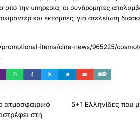
α από την υπηρεσία, οι συνδρομητές απολαμ
 ντοκιμαντέρ και εκπομπές, για ατελείωτη διασ
/promotional-items/cine-news/965225/cosmote
.
ιο ατμοσφαιρικό
5+1 Ελληνίδες που 
ιστρέφει στη