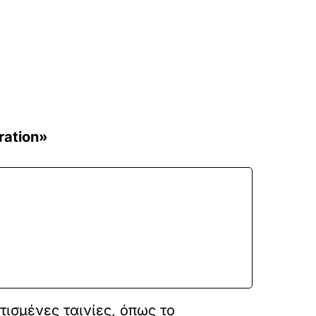
ration»
ισμένες ταινίες, όπως το