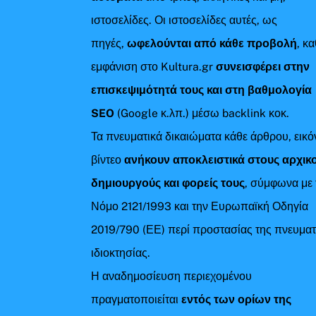
ιστοσελίδες. Οι ιστοσελίδες αυτές, ως
πηγές,
ωφελούνται από κάθε προβολή
, κ
εμφάνιση στο Kultura.gr
συνεισφέρει στην
επισκεψιμότητά τους και στη βαθμολογία
SEO
(Google κ.λπ.) μέσω backlink κοκ.
Τα πνευματικά δικαιώματα κάθε άρθρου, εικό
βίντεο
ανήκουν αποκλειστικά στους αρχικ
δημιουργούς και φορείς τους
, σύμφωνα με 
Νόμο 2121/1993 και την Ευρωπαϊκή Οδηγία
2019/790 (ΕΕ) περί προστασίας της πνευματ
ιδιοκτησίας.
Η αναδημοσίευση περιεχομένου
πραγματοποιείται
εντός των ορίων της