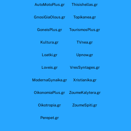
AutoMotoPlus.gr
Thisishellas.gr
GnosiGiaOlous.gr
Topikanea.gr
GoneisPlus.gr
TourismosPlus.gr
Kultura.gr
TVnea.gr
Loatki.gr
Upnow.gr
Loveis.gr
VresSyntages.gr
ModernaGynaika.gr
Xristianika.gr
OikonomiaPlus.gr
ZoumeKalytera.gr
Oikotropia.gr
ZoumeSpiti.gr
Perepet.gr