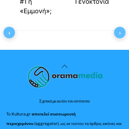
#1 η
Γενοκτονία
«Εμμονή»;
‹
›
Back
To
Top
Σχετικά με αυτόν τον ιστότοπο
Το Kultura.gr
αποτελεί συσσωρευτή
περιεχομένου
(aggregator), ως εκ τούτου τα άρθρα, εικόνες και