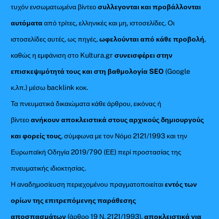
τυχόν ενσωματωμένα βίντεο
συλλεγονται και προβάλλονται
αυτόματα
από τρίτες, ελληνικές και μη, ιστοσελίδες. Οι
ιστοσελίδες αυτές, ως πηγές,
ωφελούνται από κάθε προβολή
,
καθώς η εμφάνιση στο Kultura.gr
συνεισφέρει στην
επισκεψιμότητά τους και στη βαθμολογία SEO
(Google
κ.λπ.) μέσω backlink κοκ.
Τα πνευματικά δικαιώματα κάθε άρθρου, εικόνας ή
βίντεο
ανήκουν αποκλειστικά στους αρχικούς δημιουργούς
και φορείς τους
, σύμφωνα με τον Νόμο 2121/1993 και την
Ευρωπαϊκή Οδηγία 2019/790 (ΕΕ) περί προστασίας της
πνευματικής ιδιοκτησίας.
Η αναδημοσίευση περιεχομένου πραγματοποιείται
εντός των
ορίων της επιτρεπόμενης παράθεσης
αποσπασμάτων
(άρθρο 19 Ν. 2121/1993),
αποκλειστικά για