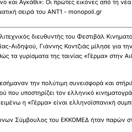
νο και Αγκάθι»: Οι πρώτες εικόνες από τη νέα
ατική σειρά του ANT1 - monopoli.gr
λλιτεχνικός διευθυντής του Φεστιβάλ Κινημα
ας-Αιδηψού, Γιάννης Κοντζιάς μίλησε για την
ς τα γυρίσματα της ταινίας «Γέρμα» στην Α
πεσήμαναν την πολύτιμη συνεισφορά και στήρι
ού που υποστηρίζει τον ελληνικό κινηματογ
κειμένω η «Γέρμα» είναι ελληνοϊσπανική συμ
θύνων Σύμβουλος του ΕΚΚΟΜΕΔ ήταν παρών σ