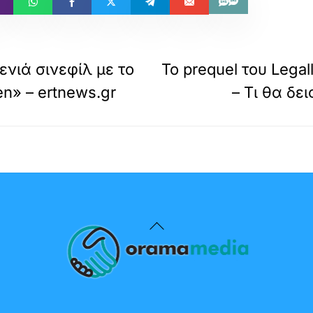
γενιά σινεφίλ με το
Το prequel του Legal
n» – ertnews.gr
– Τι θα δε
Back
To
Top