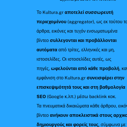
Το Kultura.gr
αποτελεί συσσωρευτή
περιεχομένου
(aggregator), ως εκ τούτου τ
άρθρα, εικόνες και τυχόν ενσωματωμένα
βίντεο
συλλεγονται και προβάλλονται
αυτόματα
από τρίτες, ελληνικές και μη,
ιστοσελίδες. Οι ιστοσελίδες αυτές, ως
πηγές,
ωφελούνται από κάθε προβολή
, κ
εμφάνιση στο Kultura.gr
συνεισφέρει στην
επισκεψιμότητά τους και στη βαθμολογία
SEO
(Google κ.λπ.) μέσω backlink κοκ.
Τα πνευματικά δικαιώματα κάθε άρθρου, εικό
βίντεο
ανήκουν αποκλειστικά στους αρχικ
δημιουργούς και φορείς τους
, σύμφωνα με 