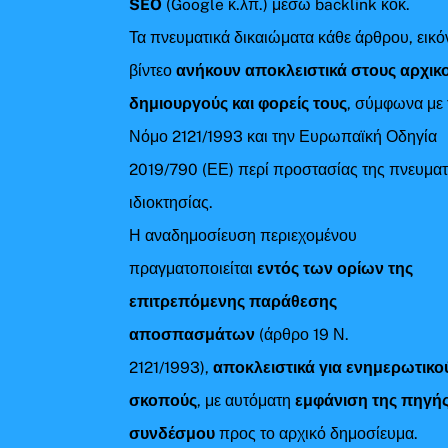
SEO
(Google κ.λπ.) μέσω backlink κοκ.
Τα πνευματικά δικαιώματα κάθε άρθρου, εικό
βίντεο
ανήκουν αποκλειστικά στους αρχικ
δημιουργούς και φορείς τους
, σύμφωνα με 
Νόμο 2121/1993 και την Ευρωπαϊκή Οδηγία
2019/790 (ΕΕ) περί προστασίας της πνευματ
ιδιοκτησίας.
Η αναδημοσίευση περιεχομένου
πραγματοποιείται
εντός των ορίων της
επιτρεπόμενης παράθεσης
αποσπασμάτων
(άρθρο 19 Ν.
2121/1993),
αποκλειστικά για ενημερωτικο
σκοπούς
, με αυτόματη
εμφάνιση της πηγής
συνδέσμου
προς το αρχικό δημοσίευμα.