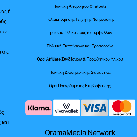
Πολιτική Απορρήτου Chatbots
νας ή
Πολιτική Χρήσης Τεχνητής Νοημοσύνης
ούς
τον
Προϊόντα Φιλικά προς το Περιβάλλον
Πολιτική Εκπτώσεων και Προσφορών
ικής
Όροι Affiliate Συνδέσμων & Προωθητικού Υλικού
Πολιτική Διαφημιστικής Διαφάνειας
Όροι Προγράμματος Επιβράβευσης
ύς
 και
OramaMedia Network