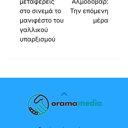
μεταφέρεις
Αλμοδόβαρ:
στο σινεμά το
Την επόμενη
μανιφέστο του
μέρα
γαλλικού
υπαρξισμού
Back
To
Top