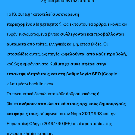
Σχετικά με αυτόν τον ιστότοπο
Το Kultura.gr
αποτελεί συσσωρευτή
περιεχομένου
(aggregator), ως εκ τούτου τα άρθρα, εικόνες και
τυχόν ενσωματωμένα βίντεο
συλλεγονται και προβάλλονται
αυτόματα
από τρίτες, ελληνικές και μη, ιστοσελίδες. Οι
ιστοσελίδες αυτές, ως πηγές,
ωφελούνται από κάθε προβολή
,
καθώς η εμφάνιση στο Kultura.gr
συνεισφέρει στην
επισκεψιμότητά τους και στη βαθμολογία SEO
(Google
κ.λπ.) μέσω backlink κοκ.
Τα πνευματικά δικαιώματα κάθε άρθρου, εικόνας ή
βίντεο
ανήκουν αποκλειστικά στους αρχικούς δημιουργούς
και φορείς τους
, σύμφωνα με τον Νόμο 2121/1993 και την
Ευρωπαϊκή Οδηγία 2019/790 (ΕΕ) περί προστασίας της
πνευματικής ιδιοκτησίας.