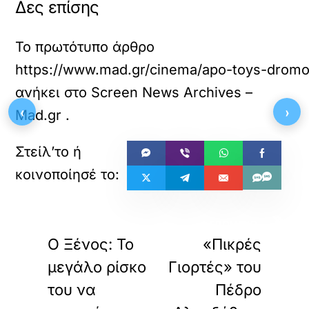
Δες επίσης
Το πρωτότυπο άρθρο
https://www.mad.gr/cinema/apo-toys-dromoys-
ανήκει στο
Screen News Archives –
‹
›
Mad.gr
.
«
»
ΠΡΟΗΓΟΥΜΕΝΟ
ΕΠΟΜΕΝΟ
Ο Ξένος: Το
«Πικρές
μεγάλο ρίσκο
Γιορτές» του
του να
Πέδρο