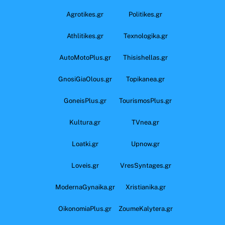
Agrotikes.gr
Politikes.gr
Athlitikes.gr
Texnologika.gr
AutoMotoPlus.gr
Thisishellas.gr
GnosiGiaOlous.gr
Topikanea.gr
GoneisPlus.gr
TourismosPlus.gr
Kultura.gr
TVnea.gr
Loatki.gr
Upnow.gr
Loveis.gr
VresSyntages.gr
ModernaGynaika.gr
Xristianika.gr
OikonomiaPlus.gr
ZoumeKalytera.gr