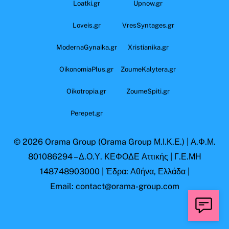
Loatki.gr
Upnow.gr
Loveis.gr
VresSyntages.gr
ModernaGynaika.gr
Xristianika.gr
OikonomiaPlus.gr
ZoumeKalytera.gr
Oikotropia.gr
ZoumeSpiti.gr
Perepet.gr
© 2026
Orama Group
(Orama Group Μ.Ι.Κ.Ε.) | Α.Φ.Μ.
801086294 – Δ.Ο.Υ. ΚΕΦΟΔΕ Αττικής | Γ.Ε.ΜΗ
148748903000 | Έδρα: Αθήνα, Ελλάδα |
Email: contact@orama-group.com