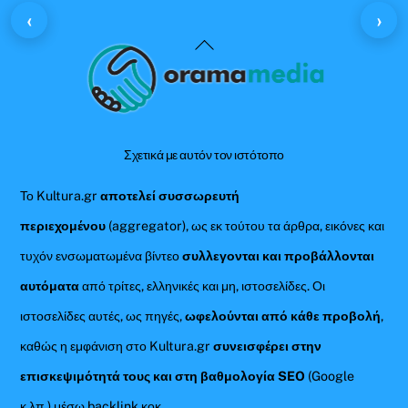
‹
›
Back
To
Top
Σχετικά με αυτόν τον ιστότοπο
Το Kultura.gr
αποτελεί συσσωρευτή
περιεχομένου
(aggregator), ως εκ τούτου τα άρθρα, εικόνες και
τυχόν ενσωματωμένα βίντεο
συλλεγονται και προβάλλονται
αυτόματα
από τρίτες, ελληνικές και μη, ιστοσελίδες. Οι
ιστοσελίδες αυτές, ως πηγές,
ωφελούνται από κάθε προβολή
,
καθώς η εμφάνιση στο Kultura.gr
συνεισφέρει στην
επισκεψιμότητά τους και στη βαθμολογία SEO
(Google
κ.λπ.) μέσω backlink κοκ.