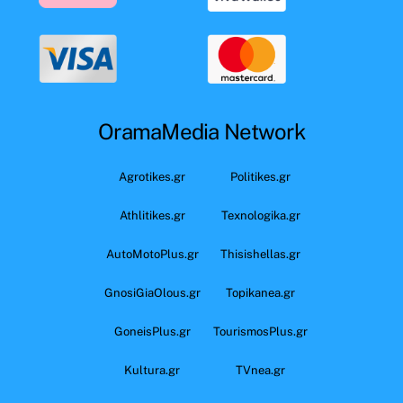
OramaMedia Network
Agrotikes.gr
Politikes.gr
Athlitikes.gr
Texnologika.gr
AutoMotoPlus.gr
Thisishellas.gr
GnosiGiaOlous.gr
Topikanea.gr
GoneisPlus.gr
TourismosPlus.gr
Kultura.gr
TVnea.gr