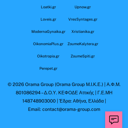
Loatki.gr
Upnow.gr
Loveis.gr
VresSyntages.gr
ModernaGynaika.gr
Xristianika.gr
OikonomiaPlus.gr
ZoumeKalytera.gr
Oikotropia.gr
ZoumeSpiti.gr
Perepet.gr
© 2026
Orama Group
(Orama Group Μ.Ι.Κ.Ε.) | Α.Φ.Μ.
801086294 – Δ.Ο.Υ. ΚΕΦΟΔΕ Αττικής | Γ.Ε.ΜΗ
148748903000 | Έδρα: Αθήνα, Ελλάδα |
Email: contact@orama-group.com