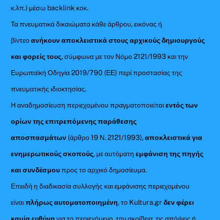
κ.λπ.) μέσω backlink κοκ.
Τα πνευματικά δικαιώματα κάθε άρθρου, εικόνας ή
βίντεο
ανήκουν αποκλειστικά στους αρχικούς δημιουργούς
και φορείς τους
, σύμφωνα με τον Νόμο 2121/1993 και την
Ευρωπαϊκή Οδηγία 2019/790 (ΕΕ) περί προστασίας της
πνευματικής ιδιοκτησίας.
Η αναδημοσίευση περιεχομένου πραγματοποιείται
εντός των
ορίων της επιτρεπόμενης παράθεσης
αποσπασμάτων
(άρθρο 19 Ν. 2121/1993),
αποκλειστικά για
ενημερωτικούς σκοπούς
, με αυτόματη
εμφάνιση της πηγής
και συνδέσμου
προς το αρχικό δημοσίευμα.
Επειδή η διαδικασία συλλογής και εμφάνισης περιεχομένου
είναι
πλήρως αυτοματοποιημένη
, το Kultura.gr
δεν φέρει
καμία ευθύνη
για το περιεχόμενο, την ακρίβεια, τις απόψεις ή