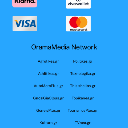
OramaMedia Network
Agrotikes.gr
Politikes.gr
Athlitikes.gr
Texnologika.gr
AutoMotoPlus.gr
Thisishellas.gr
GnosiGiaOlous.gr
Topikanea.gr
GoneisPlus.gr
TourismosPlus.gr
Kultura.gr
TVnea.gr