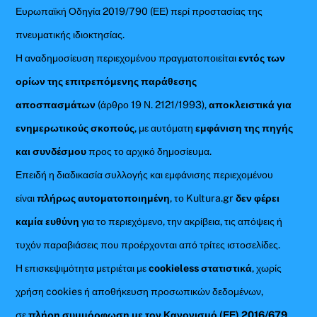
Ευρωπαϊκή Οδηγία 2019/790 (ΕΕ) περί προστασίας της
πνευματικής ιδιοκτησίας.
Η αναδημοσίευση περιεχομένου πραγματοποιείται
εντός των
ορίων της επιτρεπόμενης παράθεσης
αποσπασμάτων
(άρθρο 19 Ν. 2121/1993),
αποκλειστικά για
ενημερωτικούς σκοπούς
, με αυτόματη
εμφάνιση της πηγής
και συνδέσμου
προς το αρχικό δημοσίευμα.
Επειδή η διαδικασία συλλογής και εμφάνισης περιεχομένου
είναι
πλήρως αυτοματοποιημένη
, το Kultura.gr
δεν φέρει
καμία ευθύνη
για το περιεχόμενο, την ακρίβεια, τις απόψεις ή
τυχόν παραβιάσεις που προέρχονται από τρίτες ιστοσελίδες.
Η επισκεψιμότητα μετριέται με
cookieless στατιστικά
, χωρίς
χρήση cookies ή αποθήκευση προσωπικών δεδομένων,
σε
πλήρη συμμόρφωση με τον Κανονισμό (ΕΕ) 2016/679