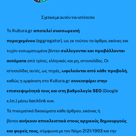
Top
Σχετικά με αυτόν τον ιστότοπο
Το Kultura.gr
αποτελεί συσσωρευτή
περιεχομένου
(aggregator), ως εκ τούτου τα άρθρα, εικόνες και
τυχόν ενσωματωμένα βίντεο
συλλεγονται και προβάλλονται
αυτόματα
από τρίτες, ελληνικές και μη, ιστοσελίδες. Οι
ιστοσελίδες αυτές, ως πηγές,
ωφελούνται από κάθε προβολή
,
καθώς η εμφάνιση στο Kultura.gr
συνεισφέρει στην
επισκεψιμότητά τους και στη βαθμολογία SEO
(Google
κ.λπ.) μέσω backlink κοκ.
Τα πνευματικά δικαιώματα κάθε άρθρου, εικόνας ή
βίντεο
ανήκουν αποκλειστικά στους αρχικούς δημιουργούς
και φορείς τους
, σύμφωνα με τον Νόμο 2121/1993 και την