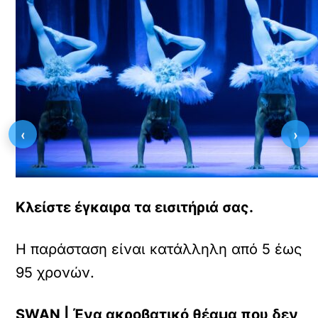
‹
›
Κλείστε έγκαιρα τα εισιτήριά σας.
Η παράσταση είναι κατάλληλη από 5 έως
95 χρονών.
SWAN |
Έ
να ακροβατικ
ό
θ
έ
αμα που δεν