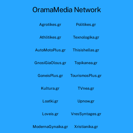
OramaMedia Network
Agrotikes.gr
Politikes.gr
Athlitikes.gr
Texnologika.gr
AutoMotoPlus.gr
Thisishellas.gr
GnosiGiaOlous.gr
Topikanea.gr
GoneisPlus.gr
TourismosPlus.gr
Kultura.gr
TVnea.gr
Loatki.gr
Upnow.gr
Loveis.gr
VresSyntages.gr
ModernaGynaika.gr
Xristianika.gr