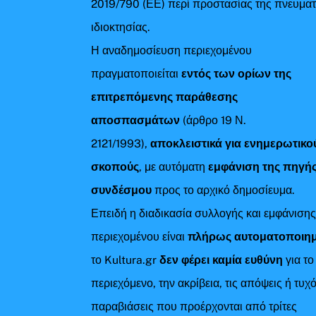
2019/790 (ΕΕ) περί προστασίας της πνευματ
ιδιοκτησίας.
Η αναδημοσίευση περιεχομένου
πραγματοποιείται
εντός των ορίων της
επιτρεπόμενης παράθεσης
αποσπασμάτων
(άρθρο 19 Ν.
2121/1993),
αποκλειστικά για ενημερωτικο
σκοπούς
, με αυτόματη
εμφάνιση της πηγής
συνδέσμου
προς το αρχικό δημοσίευμα.
Επειδή η διαδικασία συλλογής και εμφάνιση
περιεχομένου είναι
πλήρως αυτοματοποιη
το Kultura.gr
δεν φέρει καμία ευθύνη
για το
περιεχόμενο, την ακρίβεια, τις απόψεις ή τυχ
παραβιάσεις που προέρχονται από τρίτες