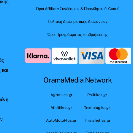
ικής
Όροι Affiliate Συνδέσμων & Προωθητικού Υλικού
Πολιτική Διαφημιστικής Διαφάνειας
Όροι Προγράμματος Επιβράβευσης
ύς
 και
OramaMedia Network
ς
Agrotikes.gr
Politikes.gr
μένη
,
Athlitikes.gr
Texnologika.gr
όν
AutoMotoPlus.gr
Thisishellas.gr