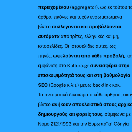
περιεχομένου
(aggregator), ως εκ τούτου τ
άρθρα, εικόνες και τυχόν ενσωματωμένα
βίντεο
συλλεγονται και προβάλλονται
αυτόματα
από τρίτες, ελληνικές και μη,
ιστοσελίδες. Οι ιστοσελίδες αυτές, ως
πηγές,
ωφελούνται από κάθε προβολή
, κ
εμφάνιση στο Kultura.gr
συνεισφέρει στην
επισκεψιμότητά τους και στη βαθμολογία
SEO
(Google κ.λπ.) μέσω backlink κοκ.
Τα πνευματικά δικαιώματα κάθε άρθρου, εικό
βίντεο
ανήκουν αποκλειστικά στους αρχικ
δημιουργούς και φορείς τους
, σύμφωνα με 
Νόμο 2121/1993 και την Ευρωπαϊκή Οδηγία