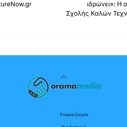
tureNow.gr
ιδρώνει»: Η 
Σχολής Καλών Τεχν
Back
To
Top
Εταιρικά Στοιχεία