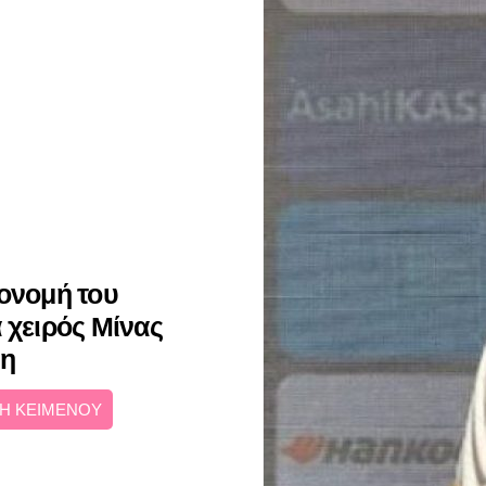
πονομή του
 χειρός Μίνας
η
Η ΚΕΙΜΕΝΟΥ