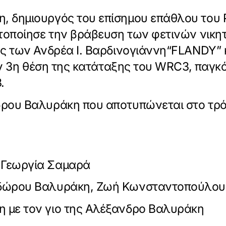
 δημιουργός του επίσημου επάθλου του 
τοποίησε την βράβευση των φετινών νικητ
ς των Ανδρέα Ι. Βαρδινογιάννη“FLANDY” 
την 3η θέση της κατάταξης του WRC3, παγ
.
ρου Βαλυράκη που αποτυπώνεται στο τρό
 Γεωργία Σαμαρά
οδώρου Βαλυράκη, Ζωή Κωνσταντοπούλου
με τον γιο της Αλέξανδρο Βαλυράκη