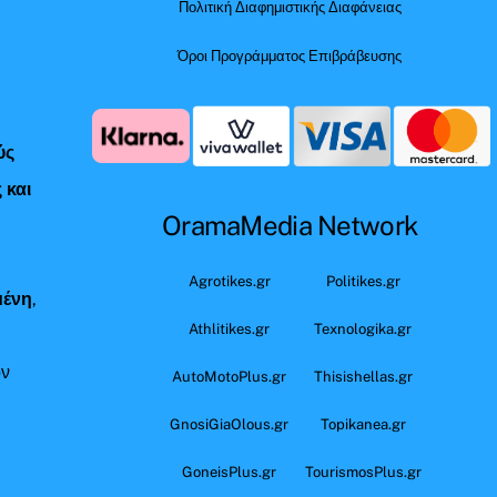
Πολιτική Διαφημιστικής Διαφάνειας
Όροι Προγράμματος Επιβράβευσης
ύς
 και
OramaMedia Network
ς
Agrotikes.gr
Politikes.gr
μένη
,
Athlitikes.gr
Texnologika.gr
όν
AutoMotoPlus.gr
Thisishellas.gr
GnosiGiaOlous.gr
Topikanea.gr
GoneisPlus.gr
TourismosPlus.gr