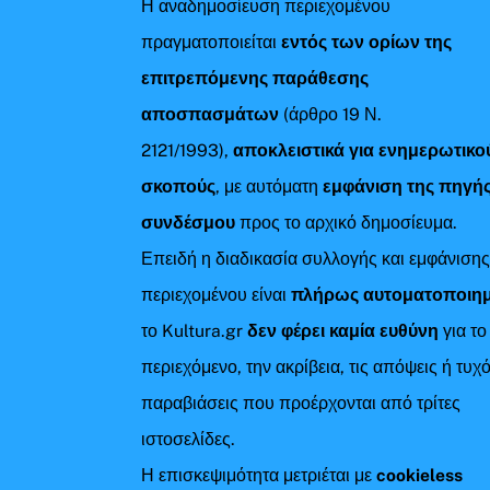
Η αναδημοσίευση περιεχομένου
πραγματοποιείται
εντός των ορίων της
επιτρεπόμενης παράθεσης
αποσπασμάτων
(άρθρο 19 Ν.
2121/1993),
αποκλειστικά για ενημερωτικο
σκοπούς
, με αυτόματη
εμφάνιση της πηγής
συνδέσμου
προς το αρχικό δημοσίευμα.
Επειδή η διαδικασία συλλογής και εμφάνιση
περιεχομένου είναι
πλήρως αυτοματοποιη
το Kultura.gr
δεν φέρει καμία ευθύνη
για το
περιεχόμενο, την ακρίβεια, τις απόψεις ή τυχ
παραβιάσεις που προέρχονται από τρίτες
ιστοσελίδες.
Η επισκεψιμότητα μετριέται με
cookieless