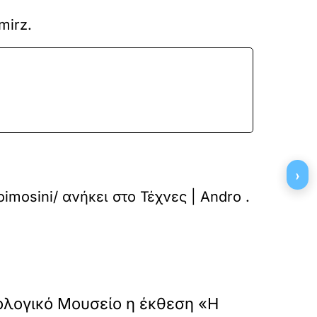
mirz.
›
oimosini/
ανήκει στο
Τέχνες | Andro
.
»
ΕΠΟΜΕΝΟ
ολογικό Μουσείο η έκθεση «Η