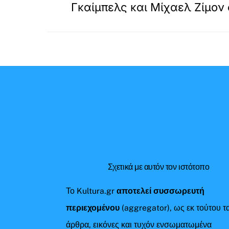
Γκαίμπελς και Μίχαελ Ζίμον
Σχετικά με αυτόν τον ιστότοπο
Το Kultura.gr
αποτελεί συσσωρευτή
περιεχομένου
(aggregator), ως εκ τούτου τ
άρθρα, εικόνες και τυχόν ενσωματωμένα