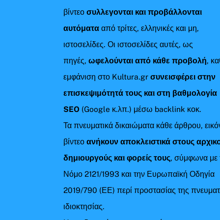
βίντεο
συλλεγονται και προβάλλονται
αυτόματα
από τρίτες, ελληνικές και μη,
ιστοσελίδες. Οι ιστοσελίδες αυτές, ως
πηγές,
ωφελούνται από κάθε προβολή
, κ
εμφάνιση στο Kultura.gr
συνεισφέρει στην
επισκεψιμότητά τους και στη βαθμολογία
SEO
(Google κ.λπ.) μέσω backlink κοκ.
Τα πνευματικά δικαιώματα κάθε άρθρου, εικό
βίντεο
ανήκουν αποκλειστικά στους αρχικ
δημιουργούς και φορείς τους
, σύμφωνα με 
Νόμο 2121/1993 και την Ευρωπαϊκή Οδηγία
2019/790 (ΕΕ) περί προστασίας της πνευματ
ιδιοκτησίας.