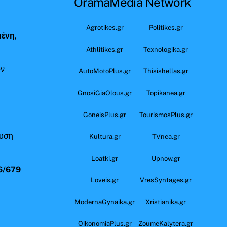
OramaMedia Network
ς
Agrotikes.gr
Politikes.gr
μένη
,
Athlitikes.gr
Texnologika.gr
όν
AutoMotoPlus.gr
Thisishellas.gr
GnosiGiaOlous.gr
Topikanea.gr
GoneisPlus.gr
TourismosPlus.gr
ευση
Kultura.gr
TVnea.gr
Loatki.gr
Upnow.gr
6/679
Loveis.gr
VresSyntages.gr
ModernaGynaika.gr
Xristianika.gr
OikonomiaPlus.gr
ZoumeKalytera.gr