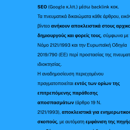
SEO
(Google κ.λπ.) μέσω backlink κοκ.
Τα πνευματικά δικαιώματα κάθε άρθρου, εικό
βίντεο
ανήκουν αποκλειστικά στους αρχικ
δημιουργούς και φορείς τους
, σύμφωνα με 
Νόμο 2121/1993 και την Ευρωπαϊκή Οδηγία
2019/790 (ΕΕ) περί προστασίας της πνευματ
ιδιοκτησίας.
Η αναδημοσίευση περιεχομένου
πραγματοποιείται
εντός των ορίων της
επιτρεπόμενης παράθεσης
αποσπασμάτων
(άρθρο 19 Ν.
2121/1993),
αποκλειστικά για ενημερωτικο
σκοπούς
, με αυτόματη
εμφάνιση της πηγής