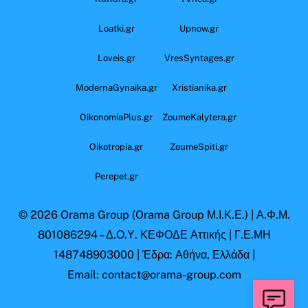
Loatki.gr
Upnow.gr
Loveis.gr
VresSyntages.gr
ModernaGynaika.gr
Xristianika.gr
OikonomiaPlus.gr
ZoumeKalytera.gr
Oikotropia.gr
ZoumeSpiti.gr
Perepet.gr
© 2026
Orama Group
(Orama Group Μ.Ι.Κ.Ε.) | Α.Φ.Μ.
801086294 – Δ.Ο.Υ. ΚΕΦΟΔΕ Αττικής | Γ.Ε.ΜΗ
148748903000 | Έδρα: Αθήνα, Ελλάδα |
Email: contact@orama-group.com