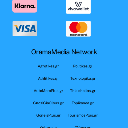
OramaMedia Network
Agrotikes.gr
Politikes.gr
Athlitikes.gr
Texnologika.gr
AutoMotoPlus.gr
Thisishellas.gr
GnosiGiaOlous.gr
Topikanea.gr
GoneisPlus.gr
TourismosPlus.gr
Kultura.gr
TVnea.gr