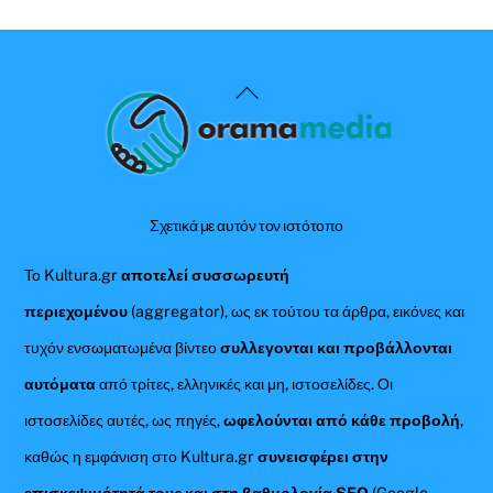
Back
To
Top
Σχετικά με αυτόν τον ιστότοπο
Το Kultura.gr
αποτελεί συσσωρευτή
περιεχομένου
(aggregator), ως εκ τούτου τα άρθρα, εικόνες και
τυχόν ενσωματωμένα βίντεο
συλλεγονται και προβάλλονται
αυτόματα
από τρίτες, ελληνικές και μη, ιστοσελίδες. Οι
ιστοσελίδες αυτές, ως πηγές,
ωφελούνται από κάθε προβολή
,
καθώς η εμφάνιση στο Kultura.gr
συνεισφέρει στην
επισκεψιμότητά τους και στη βαθμολογία SEO
(Google