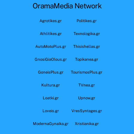
OramaMedia Network
Agrotikes.gr
Politikes.gr
Athlitikes.gr
Texnologika.gr
AutoMotoPlus.gr
Thisishellas.gr
GnosiGiaOlous.gr
Topikanea.gr
GoneisPlus.gr
TourismosPlus.gr
Kultura.gr
TVnea.gr
Loatki.gr
Upnow.gr
Loveis.gr
VresSyntages.gr
ModernaGynaika.gr
Xristianika.gr