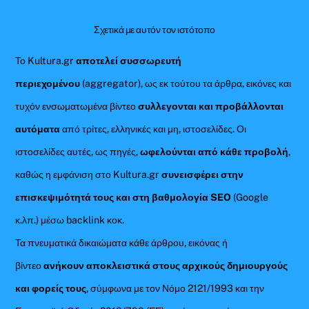
Σχετικά με αυτόν τον ιστότοπο
Το Kultura.gr
αποτελεί συσσωρευτή
περιεχομένου
(aggregator), ως εκ τούτου τα άρθρα, εικόνες και
τυχόν ενσωματωμένα βίντεο
συλλεγονται και προβάλλονται
αυτόματα
από τρίτες, ελληνικές και μη, ιστοσελίδες. Οι
ιστοσελίδες αυτές, ως πηγές,
ωφελούνται από κάθε προβολή
,
καθώς η εμφάνιση στο Kultura.gr
συνεισφέρει στην
επισκεψιμότητά τους και στη βαθμολογία SEO
(Google
κ.λπ.) μέσω backlink κοκ.
Τα πνευματικά δικαιώματα κάθε άρθρου, εικόνας ή
βίντεο
ανήκουν αποκλειστικά στους αρχικούς δημιουργούς
και φορείς τους
, σύμφωνα με τον Νόμο 2121/1993 και την