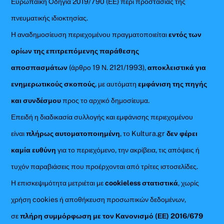
Ευρωπαϊκή Οδηγία 2019/790 (ΕΕ) περί προστασίας της
πνευματικής ιδιοκτησίας.
Η αναδημοσίευση περιεχομένου πραγματοποιείται
εντός των
ορίων της επιτρεπόμενης παράθεσης
αποσπασμάτων
(άρθρο 19 Ν. 2121/1993),
αποκλειστικά για
ενημερωτικούς σκοπούς
, με αυτόματη
εμφάνιση της πηγής
και συνδέσμου
προς το αρχικό δημοσίευμα.
Επειδή η διαδικασία συλλογής και εμφάνισης περιεχομένου
είναι
πλήρως αυτοματοποιημένη
, το Kultura.gr
δεν φέρει
καμία ευθύνη
για το περιεχόμενο, την ακρίβεια, τις απόψεις ή
τυχόν παραβιάσεις που προέρχονται από τρίτες ιστοσελίδες.
Η επισκεψιμότητα μετριέται με
cookieless στατιστικά
, χωρίς
χρήση cookies ή αποθήκευση προσωπικών δεδομένων,
σε
πλήρη συμμόρφωση με τον Κανονισμό (ΕΕ) 2016/679