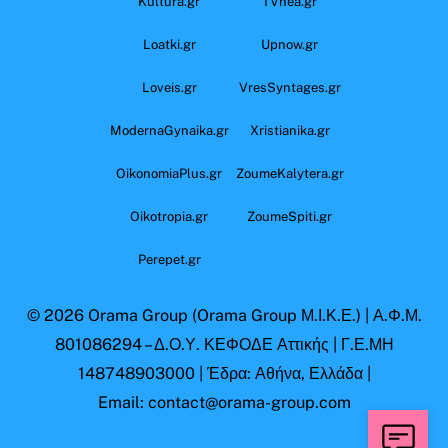
Kultura.gr
TVnea.gr
Loatki.gr
Upnow.gr
Loveis.gr
VresSyntages.gr
ModernaGynaika.gr
Xristianika.gr
OikonomiaPlus.gr
ZoumeKalytera.gr
Oikotropia.gr
ZoumeSpiti.gr
Perepet.gr
© 2026
Orama Group
(Orama Group Μ.Ι.Κ.Ε.) | Α.Φ.Μ.
801086294 – Δ.Ο.Υ. ΚΕΦΟΔΕ Αττικής | Γ.Ε.ΜΗ
148748903000 | Έδρα: Αθήνα, Ελλάδα |
Email: contact@orama-group.com