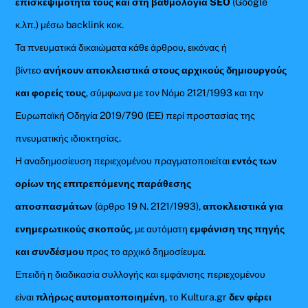
επισκεψιμότητά τους και στη βαθμολογία SEO
(Google
κ.λπ.) μέσω backlink κοκ.
Τα πνευματικά δικαιώματα κάθε άρθρου, εικόνας ή
βίντεο
ανήκουν αποκλειστικά στους αρχικούς δημιουργούς
και φορείς τους
, σύμφωνα με τον Νόμο 2121/1993 και την
Ευρωπαϊκή Οδηγία 2019/790 (ΕΕ) περί προστασίας της
πνευματικής ιδιοκτησίας.
Η αναδημοσίευση περιεχομένου πραγματοποιείται
εντός των
ορίων της επιτρεπόμενης παράθεσης
αποσπασμάτων
(άρθρο 19 Ν. 2121/1993),
αποκλειστικά για
ενημερωτικούς σκοπούς
, με αυτόματη
εμφάνιση της πηγής
και συνδέσμου
προς το αρχικό δημοσίευμα.
Επειδή η διαδικασία συλλογής και εμφάνισης περιεχομένου
είναι
πλήρως αυτοματοποιημένη
, το Kultura.gr
δεν φέρει