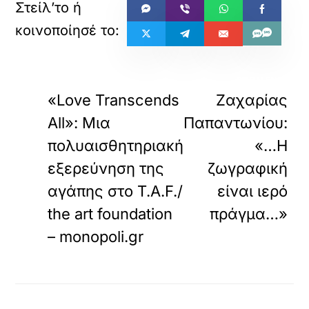
«
ΠΡΟΗΓΟΥΜΕΝΟ
ΕΠΟΜΕΝΟ
«Love Transcends
Ζαχαρίας
All»: Μια
Παπαντωνίου:
πολυαισθητηριακή
«…Η
εξερεύνηση της
ζωγραφική
αγάπης στο T.A.F./
είναι ιερό
the art foundation
πράγμα…»
– monopoli.gr