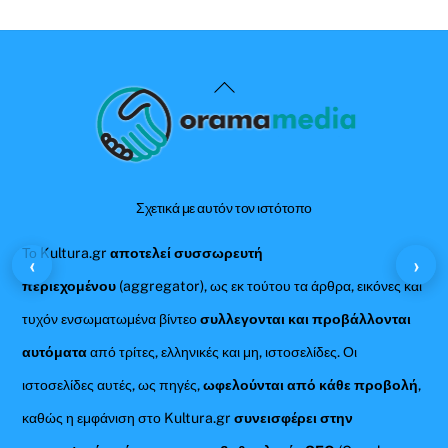
Back
To
Top
Σχετικά με αυτόν τον ιστότοπο
Το Kultura.gr
αποτελεί συσσωρευτή
‹
›
περιεχομένου
(aggregator), ως εκ τούτου τα άρθρα, εικόνες και
τυχόν ενσωματωμένα βίντεο
συλλεγονται και προβάλλονται
αυτόματα
από τρίτες, ελληνικές και μη, ιστοσελίδες. Οι
ιστοσελίδες αυτές, ως πηγές,
ωφελούνται από κάθε προβολή
,
καθώς η εμφάνιση στο Kultura.gr
συνεισφέρει στην