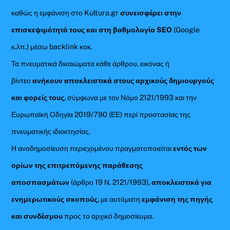
καθώς η εμφάνιση στο Kultura.gr
συνεισφέρει στην
επισκεψιμότητά τους και στη βαθμολογία SEO
(Google
κ.λπ.) μέσω backlink κοκ.
Τα πνευματικά δικαιώματα κάθε άρθρου, εικόνας ή
βίντεο
ανήκουν αποκλειστικά στους αρχικούς δημιουργούς
και φορείς τους
, σύμφωνα με τον Νόμο 2121/1993 και την
Ευρωπαϊκή Οδηγία 2019/790 (ΕΕ) περί προστασίας της
πνευματικής ιδιοκτησίας.
Η αναδημοσίευση περιεχομένου πραγματοποιείται
εντός των
ορίων της επιτρεπόμενης παράθεσης
αποσπασμάτων
(άρθρο 19 Ν. 2121/1993),
αποκλειστικά για
ενημερωτικούς σκοπούς
, με αυτόματη
εμφάνιση της πηγής
και συνδέσμου
προς το αρχικό δημοσίευμα.