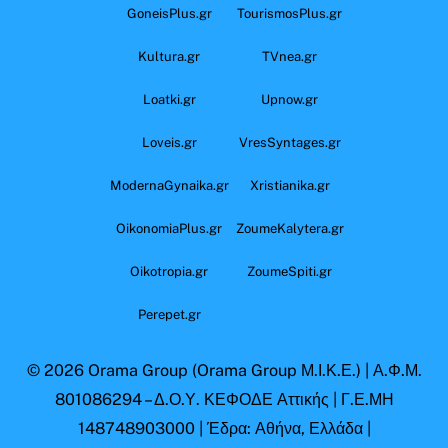
GoneisPlus.gr
TourismosPlus.gr
Kultura.gr
TVnea.gr
Loatki.gr
Upnow.gr
Loveis.gr
VresSyntages.gr
ModernaGynaika.gr
Xristianika.gr
OikonomiaPlus.gr
ZoumeKalytera.gr
Oikotropia.gr
ZoumeSpiti.gr
Perepet.gr
© 2026
Orama Group
(Orama Group Μ.Ι.Κ.Ε.) | Α.Φ.Μ.
801086294 – Δ.Ο.Υ. ΚΕΦΟΔΕ Αττικής | Γ.Ε.ΜΗ
148748903000 | Έδρα: Αθήνα, Ελλάδα |