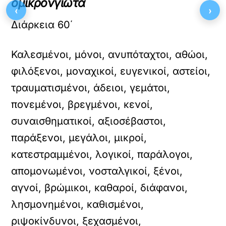
όμικρονγιώτα
‹
›
Διάρκεια 60΄
Καλεσμένοι, μόνοι, ανυπόταχτοι, αθώοι,
φιλόξενοι, μοναχικοί, ευγενικοί, αστείοι,
τραυματισμένοι, άδειοι, γεμάτοι,
πονεμένοι, βρεγμένοι, κενοί,
συναισθηματικοί, αξιοσέβαστοι,
παράξενοι, μεγάλοι, μικροί,
κατεστραμμένοι, λογικοί, παράλογοι,
απομονωμένοι, νοσταλγικοί, ξένοι,
αγνοί, βρώμικοι, καθαροί, διάφανοι,
λησμονημένοι, καθισμένοι,
ριψοκίνδυνοι, ξεχασμένοι,