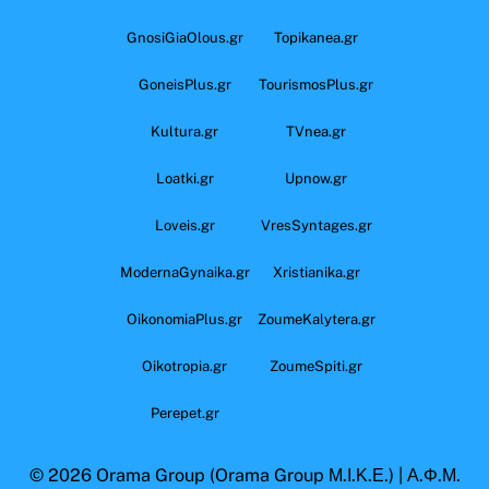
GnosiGiaOlous.gr
Topikanea.gr
GoneisPlus.gr
TourismosPlus.gr
Kultura.gr
TVnea.gr
Loatki.gr
Upnow.gr
Loveis.gr
VresSyntages.gr
ModernaGynaika.gr
Xristianika.gr
OikonomiaPlus.gr
ZoumeKalytera.gr
Oikotropia.gr
ZoumeSpiti.gr
Perepet.gr
© 2026
Orama Group
(Orama Group Μ.Ι.Κ.Ε.) | Α.Φ.Μ.