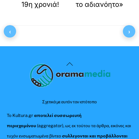
19η χρονιά!
το αδιανόητο»
‹
›
Back
To
Top
Σχετικά με αυτόν τον ιστότοπο
Το Kultura.gr
αποτελεί συσσωρευτή
περιεχομένου
(aggregator), ως εκ τούτου τα άρθρα, εικόνες και
τυχόν ενσωματωμένα βίντεο
συλλεγονται και προβάλλονται