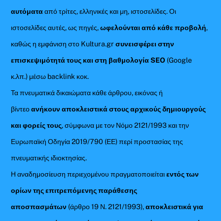
αυτόματα
από τρίτες, ελληνικές και μη, ιστοσελίδες. Οι
ιστοσελίδες αυτές, ως πηγές,
ωφελούνται από κάθε προβολή
,
καθώς η εμφάνιση στο Kultura.gr
συνεισφέρει στην
επισκεψιμότητά τους και στη βαθμολογία SEO
(Google
κ.λπ.) μέσω backlink κοκ.
Τα πνευματικά δικαιώματα κάθε άρθρου, εικόνας ή
βίντεο
ανήκουν αποκλειστικά στους αρχικούς δημιουργούς
και φορείς τους
, σύμφωνα με τον Νόμο 2121/1993 και την
Ευρωπαϊκή Οδηγία 2019/790 (ΕΕ) περί προστασίας της
πνευματικής ιδιοκτησίας.
Η αναδημοσίευση περιεχομένου πραγματοποιείται
εντός των
ορίων της επιτρεπόμενης παράθεσης
αποσπασμάτων
(άρθρο 19 Ν. 2121/1993),
αποκλειστικά για