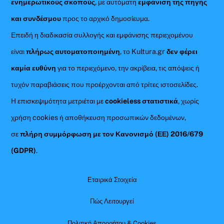
ενημερωτικούς σκοπούς
, με αυτόματη
εμφάνιση της πηγής
και συνδέσμου
προς το αρχικό δημοσίευμα.
Επειδή η διαδικασία συλλογής και εμφάνισης περιεχομένου
είναι
πλήρως αυτοματοποιημένη
, το Kultura.gr
δεν φέρει
καμία ευθύνη
για το περιεχόμενο, την ακρίβεια, τις απόψεις ή
τυχόν παραβιάσεις που προέρχονται από τρίτες ιστοσελίδες.
Η επισκεψιμότητα μετριέται με
cookieless στατιστικά
, χωρίς
χρήση cookies ή αποθήκευση προσωπικών δεδομένων,
σε
πλήρη συμμόρφωση με τον Κανονισμό (ΕΕ) 2016/679
(GDPR)
.
Εταιρικά Στοιχεία
Πώς Λειτουργεί
Πολιτική Απορρήτου & Cookies