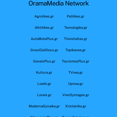
OramaMedia Network
Agrotikes.gr
Politikes.gr
Athlitikes.gr
Texnologika.gr
AutoMotoPlus.gr
Thisishellas.gr
GnosiGiaOlous.gr
Topikanea.gr
GoneisPlus.gr
TourismosPlus.gr
Kultura.gr
TVnea.gr
Loatki.gr
Upnow.gr
Loveis.gr
VresSyntages.gr
ModernaGynaika.gr
Xristianika.gr