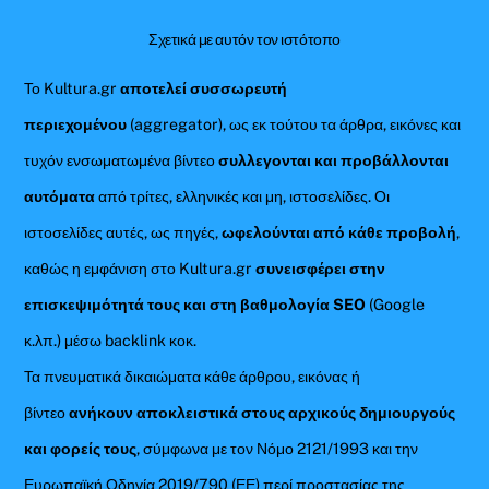
Σχετικά με αυτόν τον ιστότοπο
Το Kultura.gr
αποτελεί συσσωρευτή
περιεχομένου
(aggregator), ως εκ τούτου τα άρθρα, εικόνες και
τυχόν ενσωματωμένα βίντεο
συλλεγονται και προβάλλονται
αυτόματα
από τρίτες, ελληνικές και μη, ιστοσελίδες. Οι
ιστοσελίδες αυτές, ως πηγές,
ωφελούνται από κάθε προβολή
,
καθώς η εμφάνιση στο Kultura.gr
συνεισφέρει στην
επισκεψιμότητά τους και στη βαθμολογία SEO
(Google
κ.λπ.) μέσω backlink κοκ.
Τα πνευματικά δικαιώματα κάθε άρθρου, εικόνας ή
βίντεο
ανήκουν αποκλειστικά στους αρχικούς δημιουργούς
και φορείς τους
, σύμφωνα με τον Νόμο 2121/1993 και την
Ευρωπαϊκή Οδηγία 2019/790 (ΕΕ) περί προστασίας της