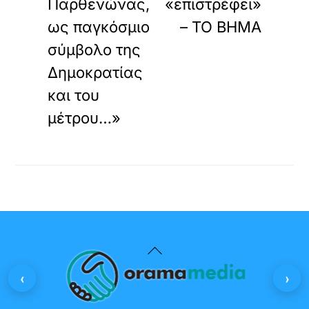
Παρθενώνας,
«επιστρέφει»
ως παγκόσμιο
– ΤΟ ΒΗΜΑ
σύμβολο της
Δημοκρατίας
και του
μέτρου…»
Back
To
‹
›
Top