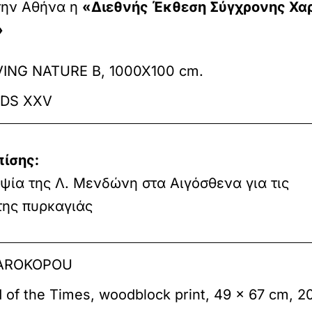
την Αθήνα η
«Διεθνής Έκθεση Σύγχρονης Χαρ
»
VING NATURE B, 1000X100 cm.
UDS XXV
πίσης:
ία της Λ. Μενδώνη στα Αιγόσθενα για τις
της πυρκαγιάς
HAROKOPOU
of the Times, woodblock print, 49 x 67 cm, 2