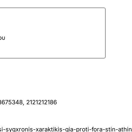
ου
8675348, 2121212186
sygxronis-xaraktikis-gia-proti-fora-stin-athin