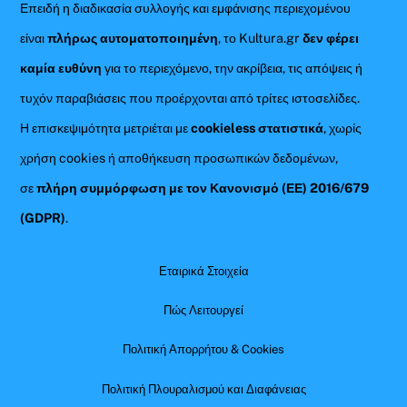
Επειδή η διαδικασία συλλογής και εμφάνισης περιεχομένου
είναι
πλήρως αυτοματοποιημένη
, το Kultura.gr
δεν φέρει
καμία ευθύνη
για το περιεχόμενο, την ακρίβεια, τις απόψεις ή
τυχόν παραβιάσεις που προέρχονται από τρίτες ιστοσελίδες.
Η επισκεψιμότητα μετριέται με
cookieless στατιστικά
, χωρίς
χρήση cookies ή αποθήκευση προσωπικών δεδομένων,
σε
πλήρη συμμόρφωση με τον Κανονισμό (ΕΕ) 2016/679
(GDPR)
.
Εταιρικά Στοιχεία
Πώς Λειτουργεί
Πολιτική Απορρήτου & Cookies
Πολιτική Πλουραλισμού και Διαφάνειας