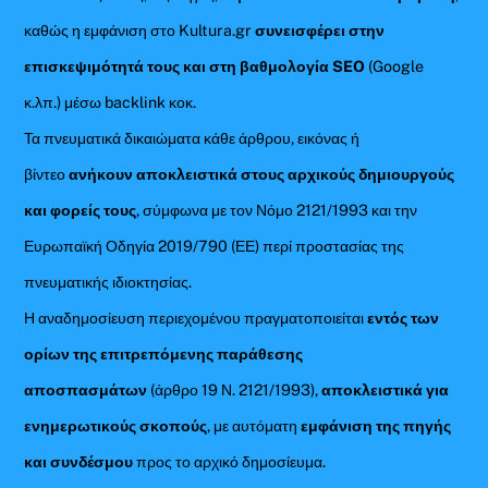
καθώς η εμφάνιση στο Kultura.gr
συνεισφέρει στην
επισκεψιμότητά τους και στη βαθμολογία SEO
(Google
κ.λπ.) μέσω backlink κοκ.
Τα πνευματικά δικαιώματα κάθε άρθρου, εικόνας ή
βίντεο
ανήκουν αποκλειστικά στους αρχικούς δημιουργούς
και φορείς τους
, σύμφωνα με τον Νόμο 2121/1993 και την
Ευρωπαϊκή Οδηγία 2019/790 (ΕΕ) περί προστασίας της
πνευματικής ιδιοκτησίας.
Η αναδημοσίευση περιεχομένου πραγματοποιείται
εντός των
ορίων της επιτρεπόμενης παράθεσης
αποσπασμάτων
(άρθρο 19 Ν. 2121/1993),
αποκλειστικά για
ενημερωτικούς σκοπούς
, με αυτόματη
εμφάνιση της πηγής
και συνδέσμου
προς το αρχικό δημοσίευμα.