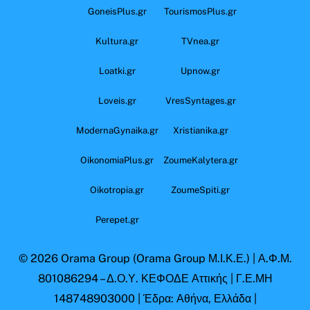
GoneisPlus.gr
TourismosPlus.gr
Kultura.gr
TVnea.gr
Loatki.gr
Upnow.gr
Loveis.gr
VresSyntages.gr
ModernaGynaika.gr
Xristianika.gr
OikonomiaPlus.gr
ZoumeKalytera.gr
Oikotropia.gr
ZoumeSpiti.gr
Perepet.gr
© 2026
Orama Group
(Orama Group Μ.Ι.Κ.Ε.) | Α.Φ.Μ.
801086294 – Δ.Ο.Υ. ΚΕΦΟΔΕ Αττικής | Γ.Ε.ΜΗ
148748903000 | Έδρα: Αθήνα, Ελλάδα |