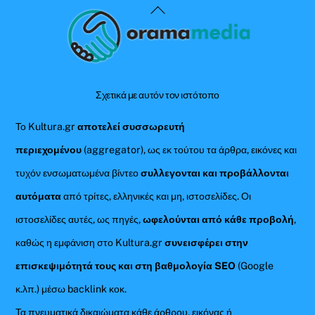
Back
To
Top
Σχετικά με αυτόν τον ιστότοπο
Το Kultura.gr
αποτελεί συσσωρευτή
περιεχομένου
(aggregator), ως εκ τούτου τα άρθρα, εικόνες και
τυχόν ενσωματωμένα βίντεο
συλλεγονται και προβάλλονται
αυτόματα
από τρίτες, ελληνικές και μη, ιστοσελίδες. Οι
ιστοσελίδες αυτές, ως πηγές,
ωφελούνται από κάθε προβολή
,
καθώς η εμφάνιση στο Kultura.gr
συνεισφέρει στην
επισκεψιμότητά τους και στη βαθμολογία SEO
(Google
κ.λπ.) μέσω backlink κοκ.
Τα πνευματικά δικαιώματα κάθε άρθρου, εικόνας ή