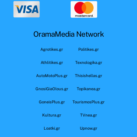
OramaMedia Network
Agrotikes.gr
Politikes.gr
Athlitikes.gr
Texnologika.gr
AutoMotoPlus.gr
Thisishellas.gr
GnosiGiaOlous.gr
Topikanea.gr
GoneisPlus.gr
TourismosPlus.gr
Kultura.gr
TVnea.gr
Loatki.gr
Upnow.gr