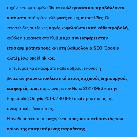
τυχόν ενσωματωμένα βίντεο
συλλεγονται και προβάλλονται
αυτόματα
από τρίτες, ελληνικές και μη, ιστοσελίδες. Οι
ιστοσελίδες αυτές, ως πηγές,
ωφελούνται από κάθε προβολή
,
καθώς η εμφάνιση στο Kultura.gr
συνεισφέρει στην
επισκεψιμότητά τους και στη βαθμολογία SEO
(Google
κ.λπ.) μέσω backlink κοκ.
Τα πνευματικά δικαιώματα κάθε άρθρου, εικόνας ή
βίντεο
ανήκουν αποκλειστικά στους αρχικούς δημιουργούς
και φορείς τους
, σύμφωνα με τον Νόμο 2121/1993 και την
Ευρωπαϊκή Οδηγία 2019/790 (ΕΕ) περί προστασίας της
πνευματικής ιδιοκτησίας.
Η αναδημοσίευση περιεχομένου πραγματοποιείται
εντός των
ορίων της επιτρεπόμενης παράθεσης