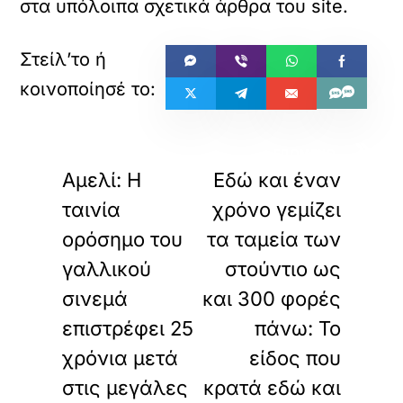
στα υπόλοιπα σχετικά άρθρα του site.
«
»
ΠΡΟΗΓΟΥΜΕΝΟ
ΕΠΟΜΕΝΟ
Αμελί: Η
Εδώ και έναν
ταινία
χρόνο γεμίζει
ορόσημο του
τα ταμεία των
γαλλικού
στούντιο ως
σινεμά
και 300 φορές
επιστρέφει 25
πάνω: Το
χρόνια μετά
είδος που
στις μεγάλες
κρατά εδώ και