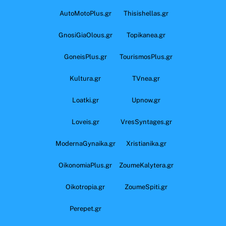
AutoMotoPlus.gr
Thisishellas.gr
GnosiGiaOlous.gr
Topikanea.gr
GoneisPlus.gr
TourismosPlus.gr
Kultura.gr
TVnea.gr
Loatki.gr
Upnow.gr
Loveis.gr
VresSyntages.gr
ModernaGynaika.gr
Xristianika.gr
OikonomiaPlus.gr
ZoumeKalytera.gr
Oikotropia.gr
ZoumeSpiti.gr
Perepet.gr