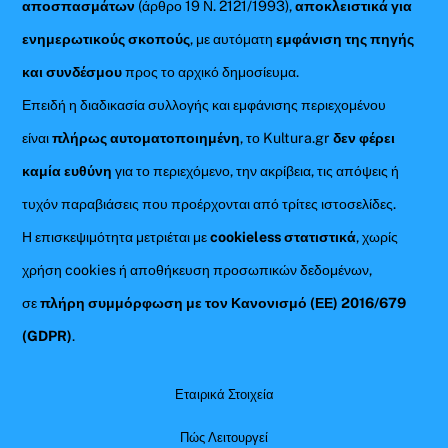
αποσπασμάτων
(άρθρο 19 Ν. 2121/1993),
αποκλειστικά για
ενημερωτικούς σκοπούς
, με αυτόματη
εμφάνιση της πηγής
και συνδέσμου
προς το αρχικό δημοσίευμα.
Επειδή η διαδικασία συλλογής και εμφάνισης περιεχομένου
είναι
πλήρως αυτοματοποιημένη
, το Kultura.gr
δεν φέρει
καμία ευθύνη
για το περιεχόμενο, την ακρίβεια, τις απόψεις ή
τυχόν παραβιάσεις που προέρχονται από τρίτες ιστοσελίδες.
Η επισκεψιμότητα μετριέται με
cookieless στατιστικά
, χωρίς
χρήση cookies ή αποθήκευση προσωπικών δεδομένων,
σε
πλήρη συμμόρφωση με τον Κανονισμό (ΕΕ) 2016/679
(GDPR)
.
Εταιρικά Στοιχεία
Πώς Λειτουργεί