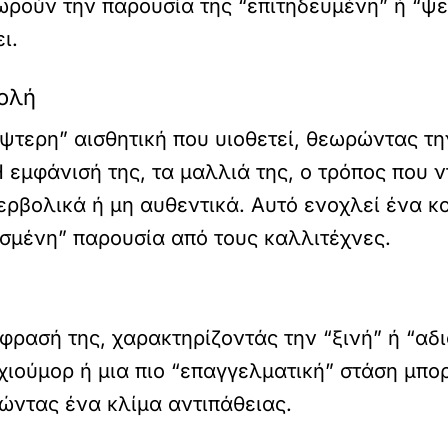
ρούν την παρουσία της “επιτηδευμένη” ή “ψεύτ
ι.
βολή
ψτερη” αισθητική που υιοθετεί, θεωρώντας τ
Η εμφάνισή της, τα μαλλιά της, ο τρόπος που 
ερβολικά ή μη αυθεντικά. Αυτό ενοχλεί ένα κο
ασμένη” παρουσία από τους καλλιτέχνες.
φρασή της, χαρακτηρίζοντάς την “ξινή” ή “αδ
χιούμορ ή μια πιο “επαγγελματική” στάση μπο
ώντας ένα κλίμα αντιπάθειας.