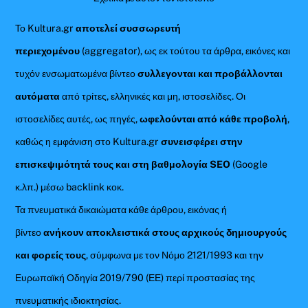
Το Kultura.gr
αποτελεί συσσωρευτή
περιεχομένου
(aggregator), ως εκ τούτου τα άρθρα, εικόνες και
τυχόν ενσωματωμένα βίντεο
συλλεγονται και προβάλλονται
αυτόματα
από τρίτες, ελληνικές και μη, ιστοσελίδες. Οι
ιστοσελίδες αυτές, ως πηγές,
ωφελούνται από κάθε προβολή
,
καθώς η εμφάνιση στο Kultura.gr
συνεισφέρει στην
επισκεψιμότητά τους και στη βαθμολογία SEO
(Google
κ.λπ.) μέσω backlink κοκ.
Τα πνευματικά δικαιώματα κάθε άρθρου, εικόνας ή
βίντεο
ανήκουν αποκλειστικά στους αρχικούς δημιουργούς
και φορείς τους
, σύμφωνα με τον Νόμο 2121/1993 και την
Ευρωπαϊκή Οδηγία 2019/790 (ΕΕ) περί προστασίας της
πνευματικής ιδιοκτησίας.