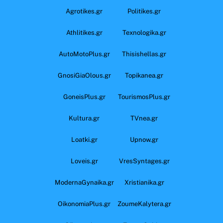
Agrotikes.gr
Politikes.gr
Athlitikes.gr
Texnologika.gr
AutoMotoPlus.gr
Thisishellas.gr
GnosiGiaOlous.gr
Topikanea.gr
GoneisPlus.gr
TourismosPlus.gr
Kultura.gr
TVnea.gr
Loatki.gr
Upnow.gr
Loveis.gr
VresSyntages.gr
ModernaGynaika.gr
Xristianika.gr
OikonomiaPlus.gr
ZoumeKalytera.gr