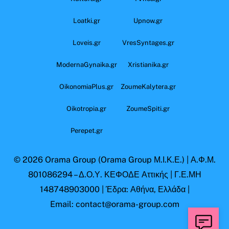
Loatki.gr
Upnow.gr
Loveis.gr
VresSyntages.gr
ModernaGynaika.gr
Xristianika.gr
OikonomiaPlus.gr
ZoumeKalytera.gr
Oikotropia.gr
ZoumeSpiti.gr
Perepet.gr
© 2026
Orama Group
(Orama Group Μ.Ι.Κ.Ε.) | Α.Φ.Μ.
801086294 – Δ.Ο.Υ. ΚΕΦΟΔΕ Αττικής | Γ.Ε.ΜΗ
148748903000 | Έδρα: Αθήνα, Ελλάδα |
Email: contact@orama-group.com