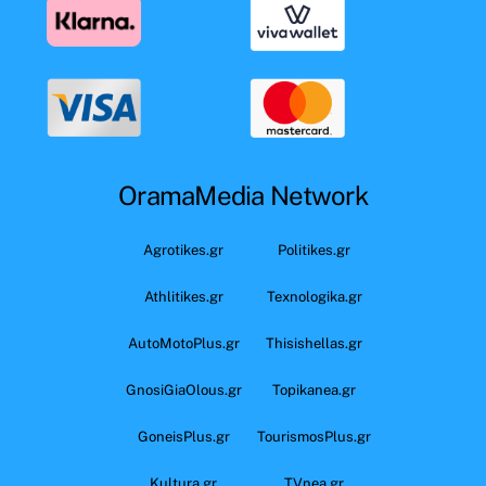
OramaMedia Network
Agrotikes.gr
Politikes.gr
Athlitikes.gr
Texnologika.gr
AutoMotoPlus.gr
Thisishellas.gr
GnosiGiaOlous.gr
Topikanea.gr
GoneisPlus.gr
TourismosPlus.gr
Kultura.gr
TVnea.gr