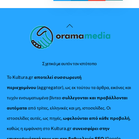
Back
To
Top
Σχετικά με αυτόν τον ιστότοπο
Το Kultura.gr
αποτελεί συσσωρευτή
περιεχομένου
(aggregator), ως εκ τούτου τα άρθρα, εικόνες και
τυχόν ενσωματωμένα βίντεο
συλλεγονται και προβάλλονται
αυτόματα
από τρίτες, ελληνικές και μη, ιστοσελίδες. Οι
ιστοσελίδες αυτές, ως πηγές,
ωφελούνται από κάθε προβολή
,
καθώς η εμφάνιση στο Kultura.gr
συνεισφέρει στην
επισκεψιμότητά τους και στη βαθμολογία SEO
(Google